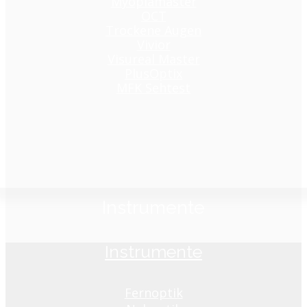
Myopiamaster
OCT
Trockene Augen
Vivior
Visureal Master
PlusOptix
MFK Sehtest
Instrumente
Instrumente
Fernoptik