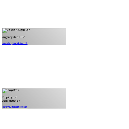
Claudia Neugebauer
Augenoptikerin EFZ
Augenoptikerin EFZ
info@augenoptikott.ch
Sonja Roos
Administration
Empfang und
Administration
info@augenoptikott.ch