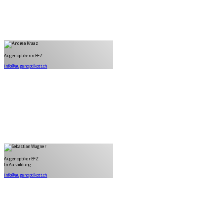
Andrea Kraaz
Augenoptikerin EFZ
Augenoptikerin EFZ
info@augenoptikott.ch
Sebastian Wagner
Augenoptiker EFZ in Ausbildung
Augenoptiker EFZ
In Ausbildung
info@augenoptikott.ch