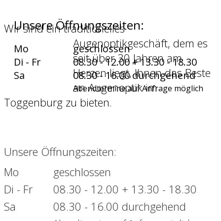
Unsere Öffnungszeiten:
Wir sind ein traditionelles
Augenoptikgeschäft, dem es
Mo
geschlossen
seit über 30 Jahren am
Di - Fr
08.30 - 12.00 + 13.30 - 18.30
Herzen liegt, Ihnen das Beste
Sa
08.30 - 16.00 durchgehend
an Augenoptik im
Abendtermine auf Anfrage möglich
Toggenburg zu bieten.
Unsere Öffnungszeiten:
Mo
geschlossen
Di - Fr
08.30 - 12.00 + 13.30 - 18.30
Sa
08.30 - 16.00 durchgehend