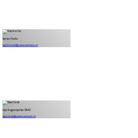
Kathrin Ott
Senior Chefin
Senior Chefin
kathrin.ott@augenoptikott.ch
Beat Grob
Dipl. Augenoptiker SBAO
dipl. Augenoptiker SBAO
beat.grob@augenoptikott.ch