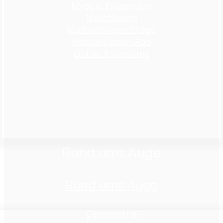
Myopie Prävention
Nachtlinsen
Kontaktlinsen Pflege
Kontaktlinsen Abo
Online Bestellung
Rund ums Auge
Rund ums Auge
Optometrie