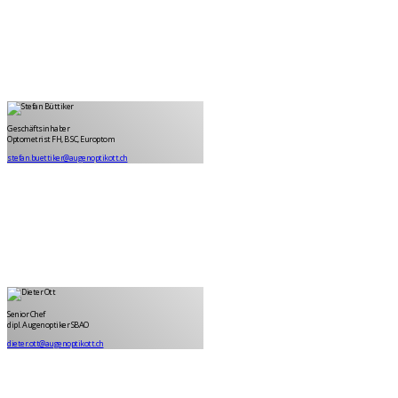
Stefan Büttiker
Geschäftsinhaber
Geschäftsinhaber
Optometrist FH, B SC, Europtom
stefan.buettiker@augenoptikott.ch
Dieter Ott
Senior Chef
Senior Chef
dipl. Augenoptiker SBAO
dieter.ott@augenoptikott.ch