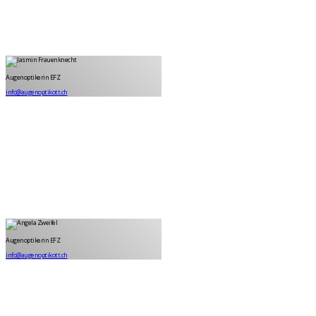
Jasmin Frauenknecht
Augenoptikerin EFZ
Augenoptikerin EFZ
info@augenoptikott.ch
Angela Zweifel
Augenoptikerin EFZ
Augenoptikerin EFZ
info@augenoptikott.ch