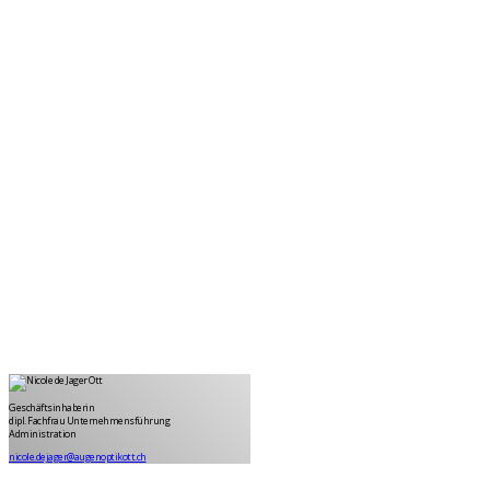
Nicole de Jager-Ott
Geschäftsinhaberin
Geschäftsinhaberin
dipl. Fachfrau Unternehmensführung
Administration
nicole.dejager@augenoptikott.ch