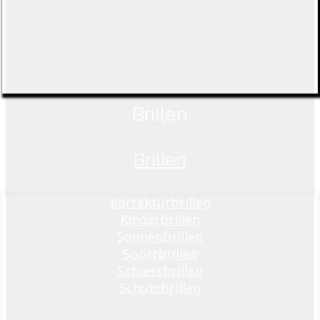
Brillen
Brillen
Korrekturbrillen
Kinderbrillen
Sonnenbrillen
Sportbrillen
Schiessbrillen
Schutzbrillen