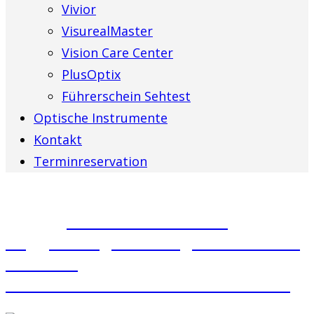
Vivior
VisurealMaster
Vision Care Center
PlusOptix
Führerschein Sehtest
Optische Instrumente
Kontakt
Terminreservation
Neues
Vision Care Center
Toggenburg: Ihre Augen in besten
Händen!
Klicken Sie hier für Informationen
: