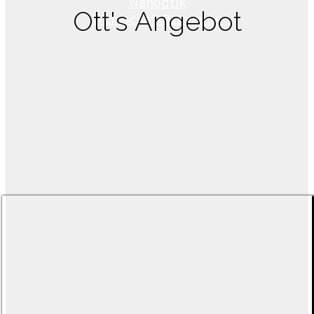
Nahoptik
Ott's Angebot
Ultraschall-Reinigung